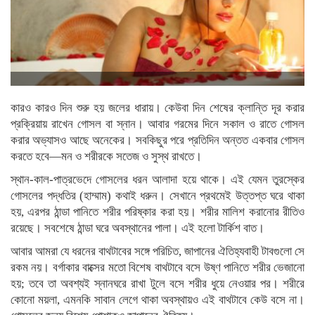
কারও কারও দিন শুরু হয় জলের ধারায়। কেউবা দিন শেষের ক্লান্তি দূর করার
প্রক্রিয়ায় রাখেন গোসল বা স্নান। আবার গরমের দিনে সকাল ও রাতে গোসল
করার অভ্যাসও আছে অনেকের। সবকিছুর পরে প্রতিদিন অন্তত একবার গোসল
করতে হবে—মন ও শরীরকে সতেজ ও সুস্থ রাখতে।
স্থান-কাল-পাত্রভেদে গোসলের ধরন আলাদা হয়ে থাকে। এই যেমন তুরস্কের
গোসলের পদ্ধতির (হাম্মাম) কথাই ধরুন। সেখানে প্রথমেই উত্তপ্ত ঘরে থাকা
হয়, এরপর ঠান্ডা পানিতে শরীর পরিষ্কার করা হয়। শরীর মালিশ করানোর রীতিও
রয়েছে। সবশেষে ঠান্ডা ঘরে অবস্থানের পালা। এই হলো টার্কিশ বাত।
আবার আমরা যে ধরনের বাথটাবের সঙ্গে পরিচিত, জাপানের ঐতিহ্যবাহী টাবগুলো সে
রকম নয়। বর্গাকার বাক্সের মতো বিশেষ বাথটাবে বসে উষ্ণ পানিতে শরীর ভেজানো
হয়; তবে তা অবশ্যই স্নানঘরে রাখা টুলে বসে শরীর ধুয়ে নেওয়ার পর। শরীরে
কোনো ময়লা, এমনকি সাবান লেগে থাকা অবস্থায়ও এই বাথটাবে কেউ বসে না।