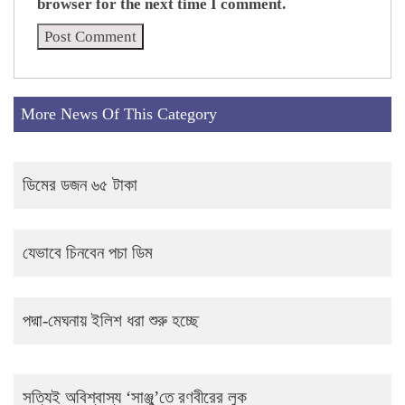
browser for the next time I comment.
More News Of This Category
ডিমের ডজন ৬৫ টাকা
যেভাবে চিনবেন পচা ডিম
পদ্মা-মেঘনায় ইলিশ ধরা শুরু হচ্ছে
সত্যিই অবিশ্বাস্য ‘সাঞ্জু’তে রণবীরের লুক