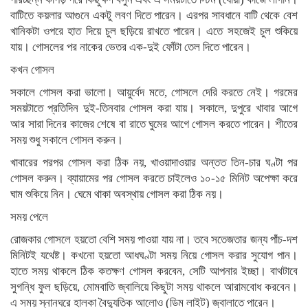
বাটিতে কয়লার আগুনে একটু লবণ দিতে পারেন। এরপর সাবধানে বাটি থেকে বেশ
খানিকটা ওপরে হাত দিয়ে চুল ছড়িয়ে রাখতে পারেন। এতে সহজেই চুল শুকিয়ে
যায়। গোসলের পর নাকের ভেতর এক-দুই ফোঁটা তেল দিতে পারেন।
কখন গোসল
সকালে গোসল করা ভালো। আয়ুর্বেদ মতে, গোসলে দেরি করতে নেই। গরমের
সময়টাতে প্রতিদিন দুই-তিনবার গোসল করা যায়। সকালে, দুপুরে খাবার আগে
আর সারা দিনের কাজের শেষে বা রাতে ঘুমের আগে গোসল করতে পারেন। শীতের
সময় শুধু সকালে গোসল করুন।
খাবারের পরপর গোসল করা ঠিক নয়, খাওয়াদাওয়ার অন্তত তিন-চার ঘণ্টা পর
গোসল করুন। ব্যায়ামের পর গোসল করতে চাইলেও ১০-১৫ মিনিট অপেক্ষা করে
ঘাম শুকিয়ে নিন। ঘেমে থাকা অবস্থায় গোসল করা ঠিক নয়।
সময় পেলে
রোজকার গোসলে হয়তো বেশি সময় পাওয়া যায় না। তবে সতেজতার জন্য পাঁচ-দশ
মিনিটই যথেষ্ট। কখনো হয়তো আধঘণ্টা সময় নিয়ে গোসল করার সুযোগ পান।
হাতে সময় থাকলে ঠিক কতক্ষণ গোসল করবেন, সেটি আপনার ইচ্ছা। বাথটাবে
সুগন্ধি ফুল ছড়িয়ে, মোমবাতি জ্বালিয়ে কিছুটা সময় থাকলে আরামবোধ করবেন।
এ সময় স্নানঘরে হালকা বৈদ্যুতিক আলোও (ডিম লাইট) জ্বালাতে পারেন।