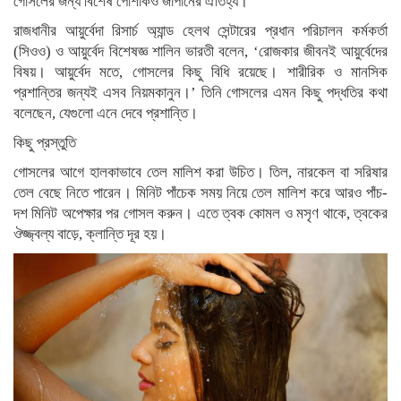
গোসলের জন্য বিশেষ পোশাকও জাপানের ঐতিহ্য।
রাজধানীর আয়ুর্বেদা রিসার্চ অ্যান্ড হেলথ সেন্টারের প্রধান পরিচালন কর্মকর্তা
(সিওও) ও আয়ুর্বেদ বিশেষজ্ঞ শালিন ভারতী বলেন, ‘রোজকার জীবনই আয়ুর্বেদের
বিষয়। আয়ুর্বেদ মতে, গোসলের কিছু বিধি রয়েছে। শারীরিক ও মানসিক
প্রশান্তির জন্যই এসব নিয়মকানুন।’ তিনি গোসলের এমন কিছু পদ্ধতির কথা
বলেছেন, যেগুলো এনে দেবে প্রশান্তি।
কিছু প্রস্তুতি
গোসলের আগে হালকাভাবে তেল মালিশ করা উচিত। তিল, নারকেল বা সরিষার
তেল বেছে নিতে পারেন। মিনিট পাঁচেক সময় নিয়ে তেল মালিশ করে আরও পাঁচ-
দশ মিনিট অপেক্ষার পর গোসল করুন। এতে ত্বক কোমল ও মসৃণ থাকে, ত্বকের
ঔজ্জ্বল্য বাড়ে, ক্লান্তি দূর হয়।