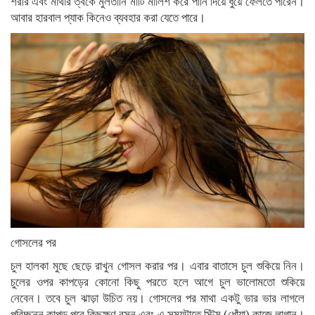
শরীর এবং মাথার ত্বকে মুলতানি মাটি মালিশ করে পানি দিয়ে ধুয়ে ফেলতে পারেন।
আবার হারবাল প্যাক কিনেও ব্যবহার করা যেতে পারে।
গোসলের পর
চুল হালকা মুছে ছেড়ে রাখুন গোসল করার পর। এবার বাতাসে চুল শুকিয়ে নিন।
চুলের ওপর কাপড়ের কোনো কিছু পরতে হলে আগে চুল ভালোমতো শুকিয়ে
নেবেন। তবে চুল ঝাড়া উচিত নয়। গোসলের পর মাথা একটু ভার ভার লাগলে
পরিচ্ছন্ন কাপড় পরে কিছুক্ষণ বসুন এবং এ সময়টাতে স্টিম (ধোঁয়া) কাজে লাগান।