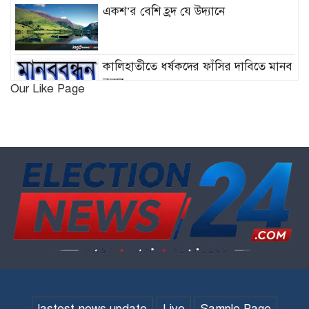
একশ’র বেশি হ্রদ যে উদ্যানে
কালিহাতীতে ধর্ষকদের ফাঁসির দাবিতে মানব
বন্ধন
Our Like Page
ডিমলায় গৃহবধুর রহস্যজনক মৃত্যু
মুঠোফোন নিয়ে দ্বন্দ্বে ছোট ভাইয়ের হাতে
বড় ভাই খুন
সিটি নির্বাচন নিয়ে মাথা ব্যাথা নেই
বিএনপির!
কক্সবাজার ও কুমিল্লায় ‘বন্দুকযুদ্ধে’ নিহত ২
lastest news update
Live
Sample Page