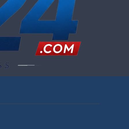
‘বন্দুকযুদ্ধে’ নিহত ২