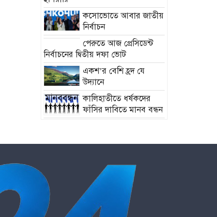
কসোভোতে আবার জাতীয়
নির্বাচন
পেরুতে আজ প্রেসিডেন্ট
নির্বাচনের দ্বিতীয় দফা ভোট
একশ’র বেশি হ্রদ যে
উদ্যানে
কালিহাতীতে ধর্ষকদের
ফাঁসির দাবিতে মানব বন্ধন
ডিমলায় গৃহবধুর
রহস্যজনক মৃত্যু
মুঠোফোন নিয়ে দ্বন্দ্বে ছোট
ভাইয়ের হাতে বড় ভাই খুন
সিটি নির্বাচন নিয়ে মাথা
ব্যাথা নেই বিএনপির!
কক্সবাজার ও কুমিল্লায়