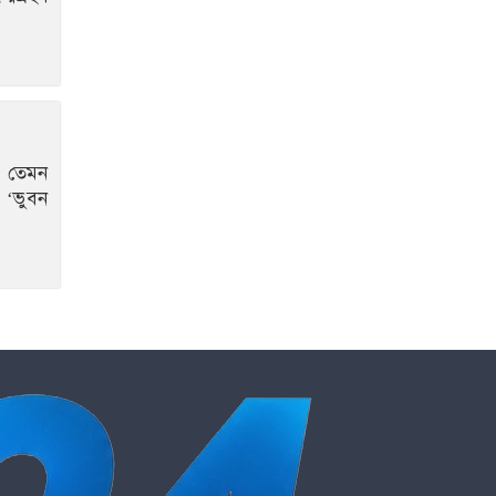
য তেমন
 ‘ভুবন