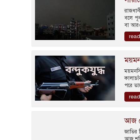
রাজধান
বলে পূ
বা আরও
read
ময়মনস
ময়মনসি
কালাচা
পরে তাকে
read
আজ শ
জাতির প
আজ শনিব