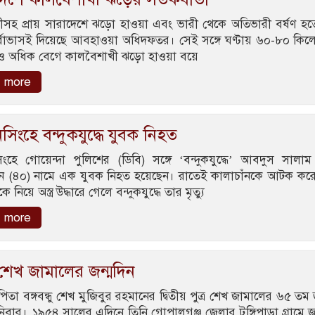
ীসহ প্রায় সারাদেশে ঝড়ো হাওয়া এবং ভারী থেকে অতিভারী বর্ষণ হত
র্বাভাসই দিয়েছে আবহাওয়া অধিদফতর। সেই সঙ্গে ঘণ্টায় ৬০-৮০ কিল
 অধিক বেগে কালবৈশাখী ঝড়ো হাওয়া বয়ে
 more
িংহে বন্দুকযুদ্ধে যুবক নিহত
ংহে গোয়েন্দা পুলিশের (ডিবি) সঙ্গে ‘বন্দুকযুদ্ধে’ আবদুস সালা
ঁন (৪০) নামে এক যুবক নিহত হয়েছেন। রাতেই কালাচাঁনকে আটক করে
 নিয়ে অস্ত্র উদ্ধারে গেলে বন্দুকযুদ্ধে তার মৃত্যু
 more
েখ জামালের জন্মদিন
িতা বঙ্গবন্ধু শেখ মুজিবুর রহমানের দ্বিতীয় পুত্র শেখ জামালের ৬৫ তম 
ার। ১৯৫৪ সালের এদিনে তিনি গোপালগঞ্জ জেলার টুঙ্গিপাড়া গ্রামে জন