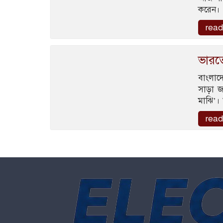
করেন। 
read
ভারতে
বাংলাদ
সাড়া জ
মাঝি’। 
read