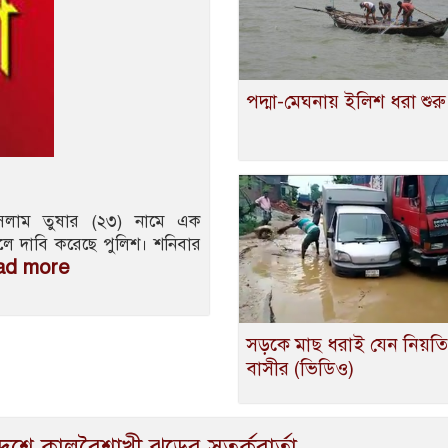
পদ্মা-মেঘনায় ইলিশ ধরা শুরু 
ইসলাম তুষার (২৩) নামে এক
বলে দাবি করেছে পুলিশ। শনিবার
ad more
সড়কে মাছ ধরাই যেন নিয়তি শ
বাসীর (ভিডিও)
েশে কালবৈশাখী ঝড়ের সতর্কবার্তা