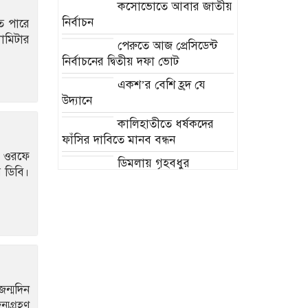
কসোভোতে আবার জাতীয়
নির্বাচন
ে পারে
োমিটার
পেরুতে আজ প্রেসিডেন্ট
নির্বাচনের দ্বিতীয় দফা ভোট
একশ’র বেশি হ্রদ যে
উদ্যানে
কালিহাতীতে ধর্ষকদের
ফাঁসির দাবিতে মানব বন্ধন
ম ওরফে
ডিমলায় গৃহবধুর
 ডিবি।
রহস্যজনক মৃত্যু
মুঠোফোন নিয়ে দ্বন্দ্বে ছোট
ভাইয়ের হাতে বড় ভাই খুন
সিটি নির্বাচন নিয়ে মাথা
ব্যাথা নেই বিএনপির!
কক্সবাজার ও কুমিল্লায়
জন্মদিন
‘বন্দুকযুদ্ধে’ নিহত ২
্মগ্রহণ