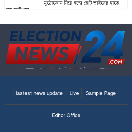
মুঠোফোন নিয়ে দ্বন্দ্বে ছোট ভাইয়ের হাতে
বড় ভাই খুন
সিটি নির্বাচন নিয়ে মাথা ব্যাথা নেই
বিএনপির!
কক্সবাজার ও কুমিল্লায় ‘বন্দুকযুদ্ধে’ নিহত ২
lastest news update
Live
Sample Page
Editor Office