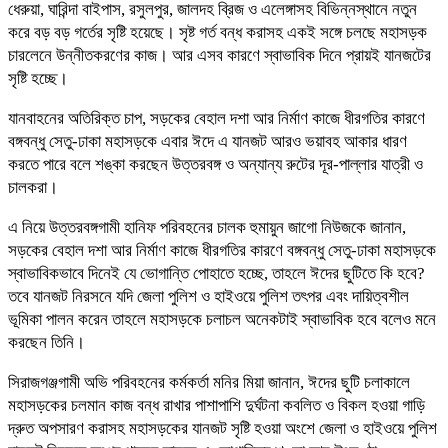
ধেরুয়া, ঘারিন্দা বাইপাস, রসুলপুর, জালদহ ব্রিজ ও এলেঙ্গাসহ বিভিন্নস্থানে নতুন
করে বড় বড় গর্তের সৃষ্টি হয়েছে। সৃষ্ট গর্ত বন্ধ করাসহ একই সঙ্গে চলছে মহাসড়ক
চারলেনে উন্নীতকরণের কাজ। আর এসব কারণে স্বাভাবিক দিনে প্রায়ই যানজটের
সৃষ্টি হচ্ছে।
যানবাহনের অতিরিক্ত চাপ, সড়কের বেহাল দশা আর নির্মাণ কাজে ধীরগতির কারণে
বঙ্গবন্ধু সেতু-ঢাকা মহাসড়কে এবার ঈদে এ যানজট আরও ভয়াবহ আকার ধারণ
করতে পারে বলে শঙ্কা করছেন উত্তরবঙ্গ ও অন্যান্য রুটের দূর-পাল্লার যাত্রী ও
চালকরা।
এ নিয়ে উত্তরবঙ্গগামী হানিফ পরিবহনের চালক হুমায়ুন জাগো নিউজকে জানান,
সড়কের বেহাল দশা আর নির্মাণ কাজে ধীরগতির কারণে বঙ্গবন্ধু সেতু-ঢাকা মহাসড়কে
স্বাভাবিকভাবে দিনেই যে ভোগান্তি পোহাতে হচ্ছে, তাহলে ঈদের ছুটিতে কি হবে?
তবে যানজট নিরসনে যদি জেলা পুলিশ ও হাইওয়ে পুলিশ তৎপর এবং দায়িত্বশীল
ভূমিকা পালন করেন তাহলে মহাসড়কে চলাচল অনেকটাই স্বাভাবিক হবে বলেও মনে
করছেন তিনি।
সিরাজগঞ্জগামী অভি পরিবহনের কর্মকর্তা মনির মিয়া জানান, ঈদের ছুটি চলাকালে
মহাসড়কের চলমান কাজ বন্ধ রাখার পাশাপাশি দুর্ঘটনা কবলিত ও বিকল হওয়া গাড়ি
দ্রুত অপসারণ করাসহ মহাসড়কের যানজট সৃষ্টি হওয়া অংশে জেলা ও হাইওয়ে পুলিশ