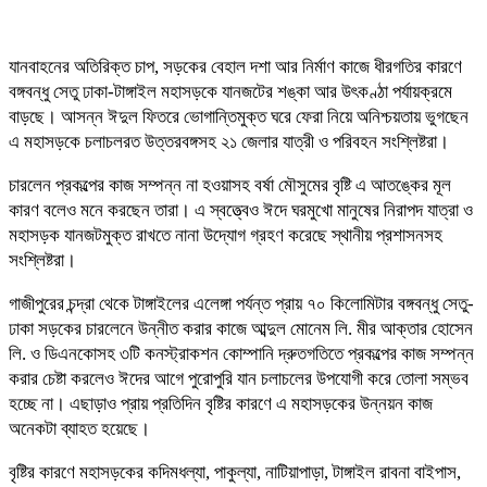
যানবাহনের অতিরিক্ত চাপ, সড়কের বেহাল দশা আর নির্মাণ কাজে ধীরগতির কারণে
বঙ্গবন্ধু সেতু ঢাকা-টাঙ্গাইল মহাসড়কে যানজটের শঙ্কা আর উৎকণ্ঠা পর্যায়ক্রমে
বাড়ছে। আসন্ন ঈদুল ফিতরে ভোগান্তিমুক্ত ঘরে ফেরা নিয়ে অনিশ্চয়তায় ভুগছেন
এ মহাসড়কে চলাচলরত উত্তরবঙ্গসহ ২১ জেলার যাত্রী ও পরিবহন সংশ্লিষ্টরা।
চারলেন প্রকল্পের কাজ সম্পন্ন না হওয়াসহ বর্ষা মৌসুমের বৃষ্টি এ আতঙ্কের মূল
কারণ বলেও মনে করছেন তারা। এ স্বত্ত্বেও ঈদে ঘরমুখো মানুষের নিরাপদ যাত্রা ও
মহাসড়ক যানজটমুক্ত রাখতে নানা উদ্যোগ গ্রহণ করেছে স্থানীয় প্রশাসনসহ
সংশ্লিষ্টরা।
গাজীপুরের চন্দ্রা থেকে টাঙ্গাইলের এলেঙ্গা পর্যন্ত প্রায় ৭০ কিলোমিটার বঙ্গবন্ধু সেতু-
ঢাকা সড়কের চারলেনে উন্নীত করার কাজে আব্দুল মোনেম লি. মীর আক্তার হোসেন
লি. ও ডিএনকোসহ ৩টি কনস্ট্রাকশন কোম্পানি দ্রুতগতিতে প্রকল্পের কাজ সম্পন্ন
করার চেষ্টা করলেও ঈদের আগে পুরোপুরি যান চলাচলের উপযোগী করে তোলা সম্ভব
হচ্ছে না। এছাড়াও প্রায় প্রতিদিন বৃষ্টির কারণে এ মহাসড়কের উন্নয়ন কাজ
অনেকটা ব্যাহত হয়েছে।
বৃষ্টির কারণে মহাসড়কের কদিমধল্যা, পাকুল্যা, নাটিয়াপাড়া, টাঙ্গাইল রাবনা বাইপাস,