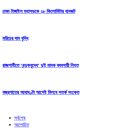
ঢাকা-টাঙ্গাইল মহাসড়কে ২৮ কিলোমিটার যানজট
মরিচের দাম বৃদ্ধি
রাজশাহীতে ‘বন্দুকযুদ্ধে’ দুই মাদক ব্যবসায়ী নিহত
বজ্রপাতের আধাঘণ্টা আগেই মিলবে সতর্ক সংকেত
সর্বশেষ
আলোচিত