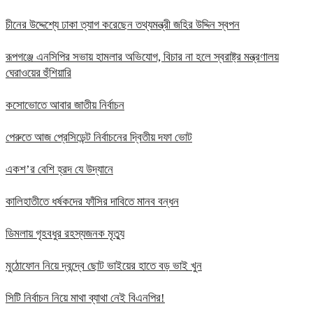
চীনের উদ্দেশ্যে ঢাকা ত্যাগ করেছেন তথ্যমন্ত্রী জহির উদ্দিন স্বপন
রূপগঞ্জে এনসিপির সভায় হামলার অভিযোগ, বিচার না হলে স্বরাষ্ট্র মন্ত্রণালয়
ঘেরাওয়ের হুঁশিয়ারি
কসোভোতে আবার জাতীয় নির্বাচন
পেরুতে আজ প্রেসিডেন্ট নির্বাচনের দ্বিতীয় দফা ভোট
একশ’র বেশি হ্রদ যে উদ্যানে
কালিহাতীতে ধর্ষকদের ফাঁসির দাবিতে মানব বন্ধন
ডিমলায় গৃহবধুর রহস্যজনক মৃত্যু
মুঠোফোন নিয়ে দ্বন্দ্বে ছোট ভাইয়ের হাতে বড় ভাই খুন
সিটি নির্বাচন নিয়ে মাথা ব্যাথা নেই বিএনপির!