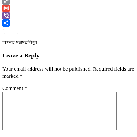
Email
Copy
Link
Gmail
Viber
Share
আপনার মতামত লিখুন :
Leave a Reply
Your email address will not be published.
Required fields are
marked
*
Comment
*