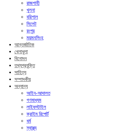
রাজশাহী
খুলনা
বরিশাল
সিলেট
রংপুর
ময়মনসিংহ
আন্তর্জাতিক
খেলাধুলা
বিনোদন
তথ্যপ্রযুক্তি
সাহিত্য
সম্পাদকীয়
অন্যান্য
আইন-আদালত
গণমাধ্যম
লাইফস্টাইল
ক্রাইম রিপোর্ট
ধর্ম
স্বাস্থ্য