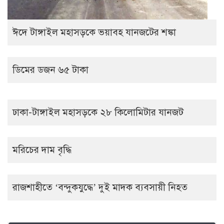
ঈদে টাঙ্গাইল মহাসড়কে ভয়াবহ যানজটের শঙ্কা
ডিমের ডজন ৬৫ টাকা
ঢাকা-টাঙ্গাইল মহাসড়কে ২৮ কিলোমিটার যানজট
মরিচের দাম বৃদ্ধি
রাজশাহীতে ‘বন্দুকযুদ্ধে’ দুই মাদক ব্যবসায়ী নিহত