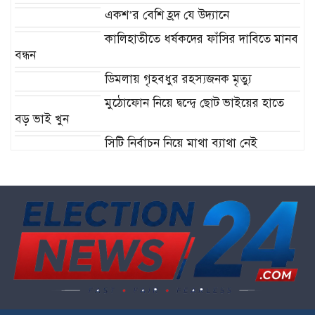
একশ’র বেশি হ্রদ যে উদ্যানে
কালিহাতীতে ধর্ষকদের ফাঁসির দাবিতে মানব
বন্ধন
ডিমলায় গৃহবধুর রহস্যজনক মৃত্যু
মুঠোফোন নিয়ে দ্বন্দ্বে ছোট ভাইয়ের হাতে
বড় ভাই খুন
সিটি নির্বাচন নিয়ে মাথা ব্যাথা নেই
বিএনপির!
কক্সবাজার ও কুমিল্লায় ‘বন্দুকযুদ্ধে’ নিহত ২