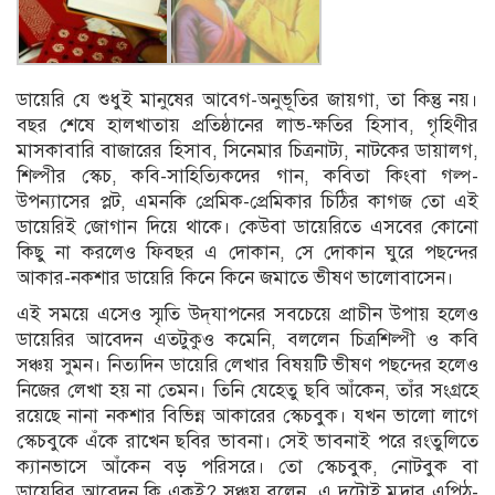
ডায়েরি যে শুধুই মানুষের আবেগ-অনুভূতির জায়গা, তা কিন্তু নয়।
বছর শেষে হালখাতায় প্রতিষ্ঠানের লাভ-ক্ষতির হিসাব, গৃহিণীর
মাসকাবারি বাজারের হিসাব, সিনেমার চিত্রনাট্য, নাটকের ডায়ালগ,
শিল্পীর স্কেচ, কবি-সাহিত্যিকদের গান, কবিতা কিংবা গল্প-
উপন্যাসের প্লট, এমনকি প্রেমিক-প্রেমিকার চিঠির কাগজ তো এই
ডায়েরিই জোগান দিয়ে থাকে। কেউবা ডায়েরিতে এসবের কোনো
কিছু না করলেও ফিবছর এ দোকান, সে দোকান ঘুরে পছন্দের
আকার-নকশার ডায়েরি কিনে কিনে জমাতে ভীষণ ভালোবাসেন।
এই সময়ে এসেও স্মৃতি উদ্‌যাপনের সবচেয়ে প্রাচীন উপায় হলেও
ডায়েরির আবেদন এতটুকুও কমেনি, বললেন চিত্রশিল্পী ও কবি
সঞ্চয় সুমন। নিত্যদিন ডায়েরি লেখার বিষয়টি ভীষণ পছন্দের হলেও
নিজের লেখা হয় না তেমন। তিনি যেহেতু ছবি আঁকেন, তাঁর সংগ্রহে
রয়েছে নানা নকশার বিভিন্ন আকারের স্কেচবুক। যখন ভালো লাগে
স্কেচবুকে এঁকে রাখেন ছবির ভাবনা। সেই ভাবনাই পরে রংতুলিতে
ক্যানভাসে আঁকেন বড় পরিসরে। তো স্কেচবুক, নোটবুক বা
ডায়েরির আবেদন কি একই? সঞ্চয় বলেন, এ দুটোই মুদ্রার এপিঠ-