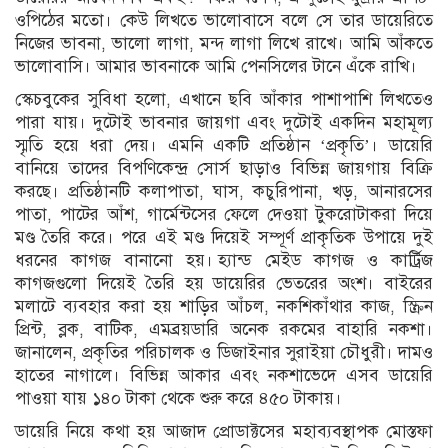
ওপিঠের মতো। কেউ লিখতে ভালোবাসে বলে সে তার ডায়েরিতে
নিজের ভাবনা, ভালো লাগা, মন্দ লাগা লিখে রাখে। আমি আঁকতে
ভালোবাসি। আমার ভাবনাকে আমি পেনসিলের টানে এঁকে রাখি।
স্কেচবুকের সুবিধা হলো, এখানে ছবি আঁকার পাশাপাশি লিখতেও
পারা যায়। দুটোই ভাবনার জায়গা এবং দুটোই একদিন মহামূল্য
স্মৃতি হয়ে ধরা দেয়। এমনি একটি প্রতিষ্ঠান ‘প্রকৃতি’। ডায়েরি
বানিয়ে তাদের বিপণিকেন্দ্র সোর্স ছাড়াও বিভিন্ন জায়গায় বিক্রি
করছে। প্রতিষ্ঠানটি কলাপাতা, ঘাস, কচুরিপানা, খড়, আনারসের
পাতা, পাটের আঁশ, গার্মেন্টসের ফেলে দেওয়া টুকরোটাকরা দিয়ে
মণ্ড তৈরি করে। পরে এই মণ্ড দিয়েই সম্পূর্ণ প্রাকৃতিক উপায়ে দুই
ধরনের কাগজ বানানো হয়। হ্যান্ড মেইড কাগজ ও কার্ট্রিজ
কাগজগুলো দিয়েই তৈরি হয় ডায়েরির ভেতরের অংশ। বাইরের
মলাটে ব্যবহার করা হয় শাড়ির আঁচল, নকশিকাঁথার কাজ, স্ক্রিন
প্রিন্ট, ব্লক, বাটিক, এমব্রয়ডারি অনেক রকমের বাহারি নকশা।
জানালেন, প্রকৃতির পরিচালক ও ডিজাইনার সুরাইয়া চৌধুরী। দামও
হাতের নাগালে। বিভিন্ন আকার এবং নকশাভেদে এসব ডায়েরি
পাওয়া যায় ১৪০ টাকা থেকে শুরু করে ৪৫০ টাকায়।
ডায়েরি নিয়ে কথা হয় আজাদ প্রোডাক্টসের মহাব্যবস্থাপক মোস্তফা