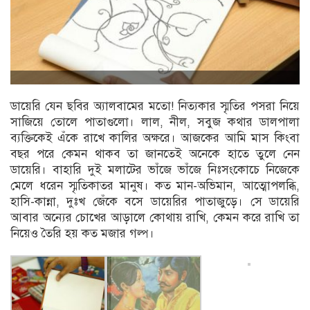
ডায়েরি যেন ছবির অ্যালবামের মতো! নিত্যকার স্মৃতির পসরা নিয়ে
সাজিয়ে তোলে পাতাগুলো। লাল, নীল, সবুজ কথার ডালপালা
ব্যক্তিকেই এঁকে রাখে কালির অক্ষরে। আজকের আমি মাস কিংবা
বছর পরে কেমন থাকব তা জানতেই অনেকে হাতে তুলে নেন
ডায়েরি। বাহারি দুই মলাটের ভাঁজে ভাঁজে নিঃসংকোচে নিজেকে
মেলে ধরেন স্মৃতিকাতর মানুষ। কত মান-অভিমান, আত্মোপলব্ধি,
হাসি-কান্না, দুঃখ জেঁকে বসে ডায়েরির পাতাজুড়ে। সে ডায়েরি
আবার অন্যের চোখের আড়ালে কোথায় রাখি, কেমন করে রাখি তা
নিয়েও তৈরি হয় কত মজার গল্প।